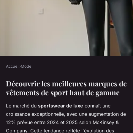
Accueil
›
Mode
MODE
Découvrir les meilleures marques de
Découvrez les marques de
vêtements de sport haut de gamme
sportswear luxe à ne pas
manquer
Le marché du
sportswear de luxe
connaît une
croissance exceptionnelle, avec une augmentation de
Isaac
•
16 janvier 2026
•
7 min de lecture
12% prévue entre 2024 et 2025 selon McKinsey &
Company. Cette tendance reflète l'évolution des