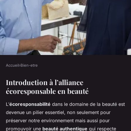
Accueil
›
Bien-etre
BIEN-ETRE
Introduction à l’alliance
L'alliance écoresponsable :
écoresponsable en beauté
beauté authentique et produits
bio pour un éclat naturel
L’
écoresponsabilité
dans le domaine de la beauté est
devenue un pilier essentiel, non seulement pour
Isaac
•
11 mars 2025
•
6 min de lecture
préserver notre environnement mais aussi pour
promouvoir une
beauté authentique
qui respecte